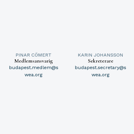
PINAR CÖMERT
KARIN JOHANSSON
Medlemsansvarig
Sekreterare
budapest.medlem@s
budapest.secretary@s
wea.org
wea.org