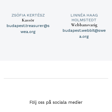
ZSÓFIA KERTÉSZ
LINNÉA HAAG
Kassör
HOLMSTEDT
Webbansvarig
budapest.treasurer@s
budapest.webbit@swe
wea.org
a.org
Följ oss på sociala medier